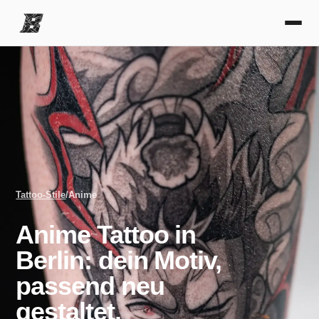
Tattoo-Stile
/
Anime
Anime Tattoo in
Berlin: dein Motiv,
passend neu
gestaltet.