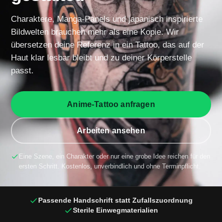
Charaktere, Manga-Panels und japanisch inspirierte
Bildwelten brauchen mehr als eine Kopie. Wir
übersetzen deine Referenz in ein Tattoo, das auf der
Haut klar lesbar bleibt und zu deiner Körperstelle
passt.
Anime-Tattoo anfragen
Arbeiten ansehen
Eine Szene, ein Charakter oder nur eine grobe Idee reichen für den
ersten Schritt. Kostenlos, unverbindlich und ohne Terminpflicht.
Passende Handschrift statt Zufallszuordnung
Sterile Einwegmaterialien