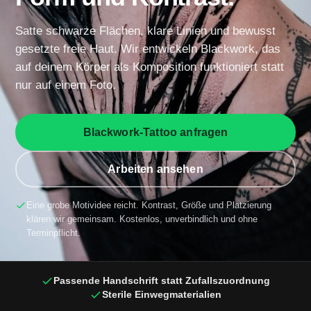
Satte schwarze Flächen, klare Linien und bewusst
gesetzte freie Haut. Wir entwickeln Blackwork, das
auf deinem Körper als Komposition funktioniert statt
nur auf einem Foto.
Blackwork-Tattoo anfragen
Arbeiten ansehen
Eine grobe Motividee reicht. Kontrast, Größe und Platzierung
klären wir gemeinsam. Kostenlos, unverbindlich und ohne
Terminpflicht.
Passende Handschrift statt Zufallszuordnung
Sterile Einwegmaterialien