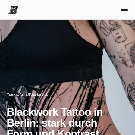
Tattoo-Stile
/
Blackwork
Blackwork Tattoo in
Berlin: stark durch
Form und Kontrast.