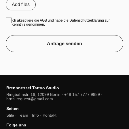
Add files
Ich akzeptiere die AGB und habe die Datenschutzerklärung zur
Kenntnis genommen.
Anfrage senden
Brennnessel Tattoo Studio
Ringbahnstr. 16, 12099 Berlin · +49 157 7777 9889 ·
brnsl.request@gmail.com
Seiten
Stile
·
Team
·
Info
·
Kontakt
Folge uns