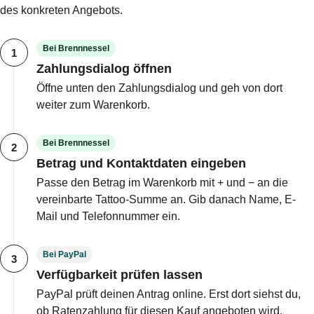
des konkreten Angebots.
Bei Brennnessel
Zahlungsdialog öffnen
Öffne unten den Zahlungsdialog und geh von dort
weiter zum Warenkorb.
Bei Brennnessel
Betrag und Kontaktdaten eingeben
Passe den Betrag im Warenkorb mit + und − an die
vereinbarte Tattoo-Summe an. Gib danach Name, E-
Mail und Telefonnummer ein.
Bei PayPal
Verfügbarkeit prüfen lassen
PayPal prüft deinen Antrag online. Erst dort siehst du,
ob Ratenzahlung für diesen Kauf angeboten wird.