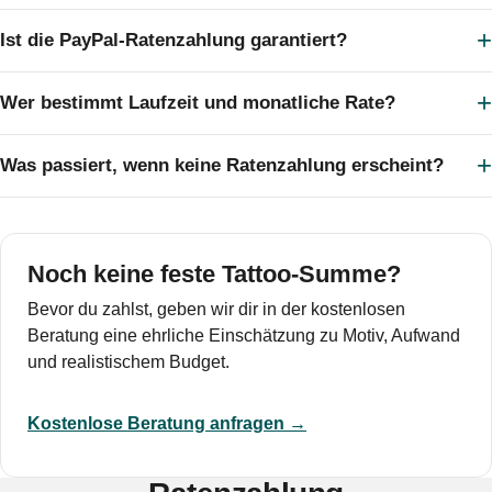
Ist die PayPal-Ratenzahlung garantiert?
Wer bestimmt Laufzeit und monatliche Rate?
Was passiert, wenn keine Ratenzahlung erscheint?
Noch keine feste Tattoo-Summe?
Bevor du zahlst, geben wir dir in der kostenlosen
Beratung eine ehrliche Einschätzung zu Motiv, Aufwand
und realistischem Budget.
Kostenlose Beratung anfragen →