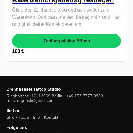
Öffne den Zahlungsdialog und geh weiter zum
Warenkorb. Dort passt du den Betrag mit + und − an
und gibst deine Kontaktdaten ein.
Zahlungsdialog öffnen
103
€
Brennnessel Tattoo Studio
Ringbahnstr. 16, 12099 Berlin · +49 157 7777 9889 ·
brnsl.request@gmail.com
Seiten
Stile
·
Team
·
Info
·
Kontakt
Folge uns