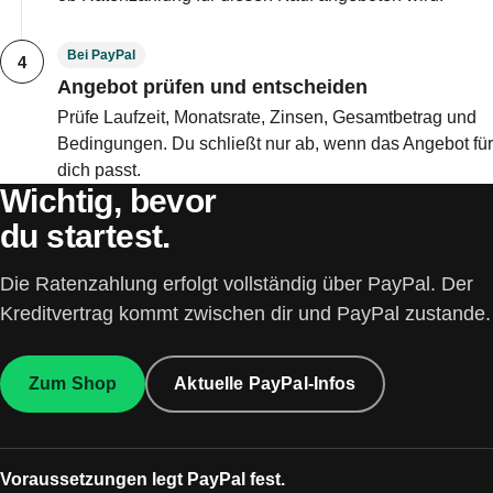
Bei PayPal
Angebot prüfen und entscheiden
Prüfe Laufzeit, Monatsrate, Zinsen, Gesamtbetrag und
Bedingungen. Du schließt nur ab, wenn das Angebot für
dich passt.
Wichtig, bevor
du startest.
Die Ratenzahlung erfolgt vollständig über PayPal. Der
Kreditvertrag kommt zwischen dir und PayPal zustande.
Zum Shop
Aktuelle PayPal-Infos
Voraussetzungen legt PayPal fest.